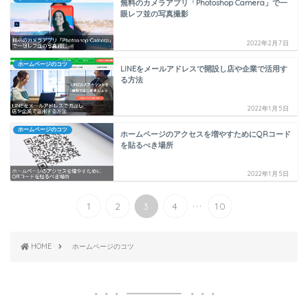
無料のカメラアプリ「Photoshop Camera」で一
眼レフ並の写真撮影
2022年2月7日
ホームページのコツ
LINEをメールアドレスで開設し店や企業で活用す
る方法
2022年1月5日
ホームページのコツ
ホームページのアクセスを増やすためにQRコード
を貼るべき場所
2022年1月5日
...
1
2
3
4
10
HOME
ホームページのコツ