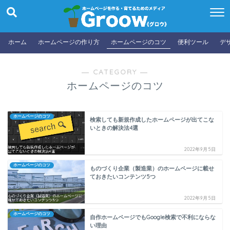
ホーム
ホームページの作り方
ホームページのコツ
便利ツール
デ
― CATEGORY ―
ホームページのコツ
ホームページのコツ
検索しても新規作成したホームページが出てこな
いときの解決法4選
2022年9月5日
ホームページのコツ
ものづくり企業（製造業）のホームページに載せ
ておきたいコンテンツ5つ
2022年9月5日
ホームページのコツ
自作ホームページでもGoogle検索で不利にならな
い理由