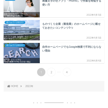
画像文字のせアプリ「Phonto」で作業を時短する
使い方
2022年9月5日
ホームページのコツ
ものづくり企業（製造業）のホームページに載せ
ておきたいコンテンツ5つ
2022年9月5日
ホームページのコツ
自作ホームページでもGoogle検索で不利にならな
い理由
2022年8月9日
...
1
2
4
HOME
2022年